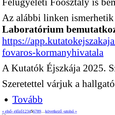
Felügyeleti Főosztály is be
Az alábbi linken ismerheti
Laboratórium bemutatkoz
https://app.kutatokejszakaj
fovaros-kormanyhivatala
A Kutatók Éjszkája 2025. 
Szeretettel várjuk a hallgat
Tovább
« első
‹ előző
1
2
3
4
5
6
7
8
9
…
következő ›
utolsó »