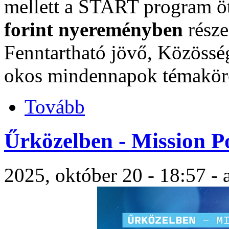
mellett a START program öt
forint nyereményben
rész
Fenntartható jövő, Közössé
okos mindennapok témakörö
Tovább
Űrközelben - Mission Po
2025, október 20 - 18:57 -