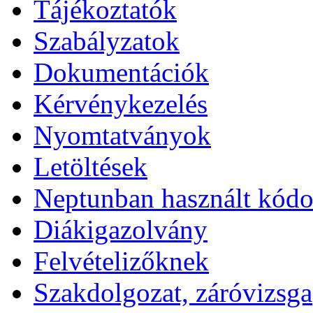
Tájékoztatók
Szabályzatok
Dokumentációk
Kérvénykezelés
Nyomtatványok
Letöltések
Neptunban használt kód
Diákigazolvány
Felvételizőknek
Szakdolgozat, záróvizsga