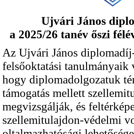
Ujvári János diplo
a 2025/26 tanév őszi fél
Az Ujvári János diplomadíj-
felsőoktatási tanulmányaik 
hogy diplomadolgozatuk té
támogatás mellett szellemi
megvizsgálják, és feltérképe
szellemitulajdon-védelmi vo
oltalmazhatósági lehetősége