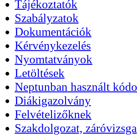
Tájékoztatók
Szabályzatok
Dokumentációk
Kérvénykezelés
Nyomtatványok
Letöltések
Neptunban használt kód
Diákigazolvány
Felvételizőknek
Szakdolgozat, záróvizsga