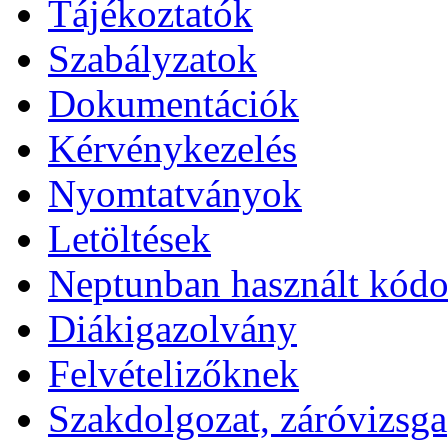
Tájékoztatók
Szabályzatok
Dokumentációk
Kérvénykezelés
Nyomtatványok
Letöltések
Neptunban használt kód
Diákigazolvány
Felvételizőknek
Szakdolgozat, záróvizsga