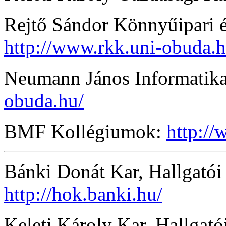
Rejtő Sándor Könnyűipari 
http://www.rkk.uni-obuda.h
Neumann János Informatika
obuda.hu/
BMF Kollégiumok:
http://
Bánki Donát Kar, Hallgató
http://hok.banki.hu/
Keleti Károly Kar, Hallgat