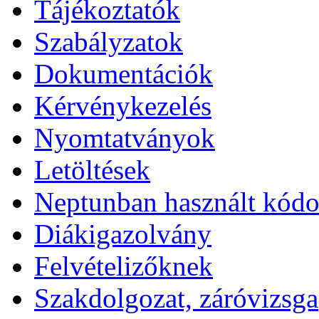
Tájékoztatók
Szabályzatok
Dokumentációk
Kérvénykezelés
Nyomtatványok
Letöltések
Neptunban használt kód
Diákigazolvány
Felvételizőknek
Szakdolgozat, záróvizsga