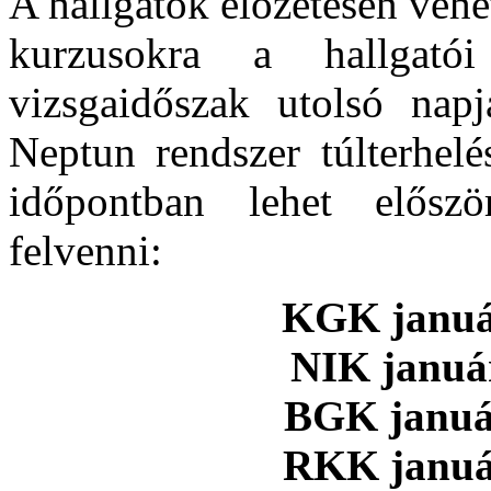
A hallgatók előzetesen vehe
kurzusokra a hallgató
vizsgaidőszak utolsó nap
Neptun rendszer túlterhelé
időpontban lehet előszö
felvenni:
KGK január
NIK január
BGK január
RKK január