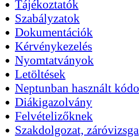
Tájékoztatók
Szabályzatok
Dokumentációk
Kérvénykezelés
Nyomtatványok
Letöltések
Neptunban használt kód
Diákigazolvány
Felvételizőknek
Szakdolgozat, záróvizsga