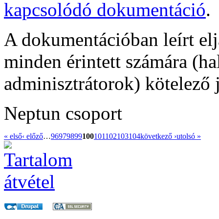
kapcsolódó dokumentáció
.
A dokumentációban leírt elj
minden érintett számára (ha
adminisztrátorok) kötelező j
Neptun csoport
« első
‹ előző
…
96
97
98
99
100
101
102
103
104
következő ›
utolsó »