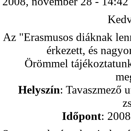
2008, november 28 - 14:42 -
Kedv
Az "Erasmusos diáknak lenni
érkezett, és nagyo
Örömmel tájékoztatunk 
meg
Helyszín
: Tavaszmező ut
z
Időpont
: 2008