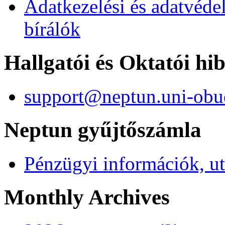
Adatkezelési és adatvéde
bírálók
Hallgatói és Oktatói hi
support@neptun.uni-obu
Neptun gyűjtőszámla
Pénzügyi információk, ut
Monthly Archives