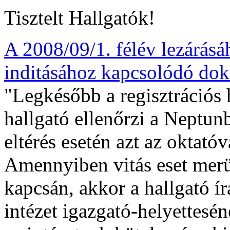
Tisztelt Hallgatók!
A 2008/09/1. félév lezárásá
inditásához kapcsolódó dok
"Legkésőbb a regisztrációs
hallgató ellenőrzi a Neptu
eltérés esetén azt az oktatóv
Amennyiben vitás eset merü
kapcsán, akkor a hallgató ír
intézet igazgató-helyettesén