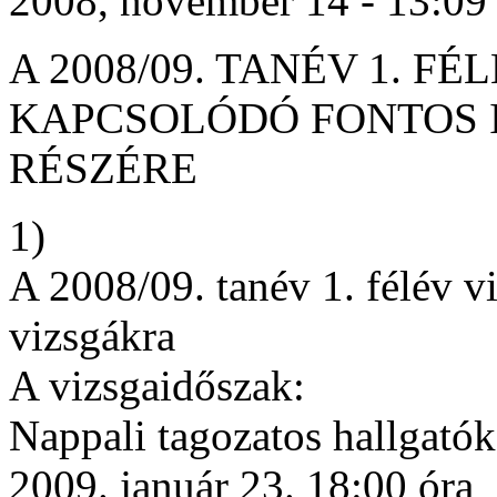
2008, november 14 - 13:09 -
A 2008/09. TANÉV 1. 
KAPCSOLÓDÓ FONTOS
RÉSZÉRE
1)
A 2008/09. tanév 1. félév v
vizsgákra
A vizsgaidőszak:
Nappali tagozatos hallgatók
2009. január 23. 18:00 óra