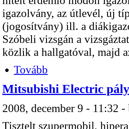
hitelt érdemlő módon igazol
igazolvány, az útlevél, új t
(jogosítvány) ill. a diákiga
Szóbeli vizsgán a vizsgázta
közlik a hallgatóval, majd a
Tovább
Mitsubishi Electric pál
2008, december 9 - 11:32 - 
Tisztelt szupermobil, hipe