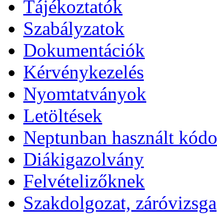
Tájékoztatók
Szabályzatok
Dokumentációk
Kérvénykezelés
Nyomtatványok
Letöltések
Neptunban használt kód
Diákigazolvány
Felvételizőknek
Szakdolgozat, záróvizsga