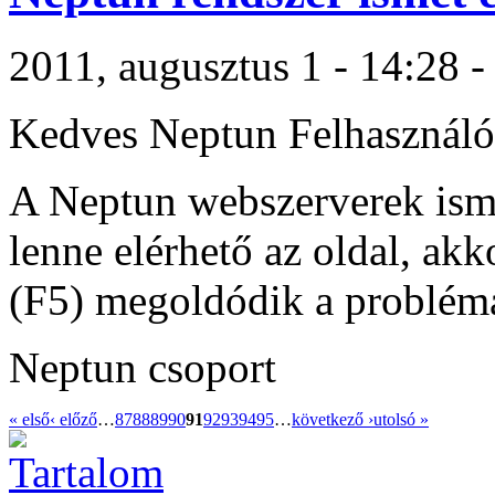
2011, augusztus 1 - 14:28 -
Kedves Neptun Felhasználó
A Neptun webszerverek ism
lenne elérhető az oldal, akko
(F5) megoldódik a problém
Neptun csoport
« első
‹ előző
…
87
88
89
90
91
92
93
94
95
…
következő ›
utolsó »