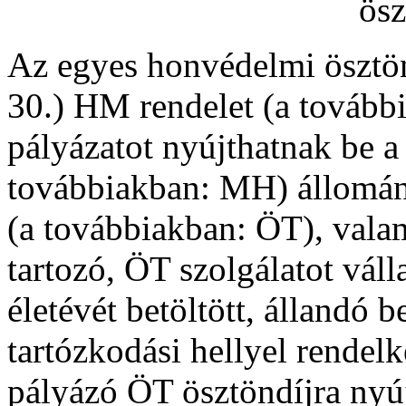
ösz
Az egyes honvédelmi ösztön
30.) HM rendelet (a tovább
pályázatot nyújthatnak be 
továbbiakban: MH) állomány
(a továbbiakban: ÖT), val
tartozó, ÖT szolgálatot válla
életévét betöltött, állandó b
tartózkodási hellyel rendel
pályázó ÖT ösztöndíjra nyúj