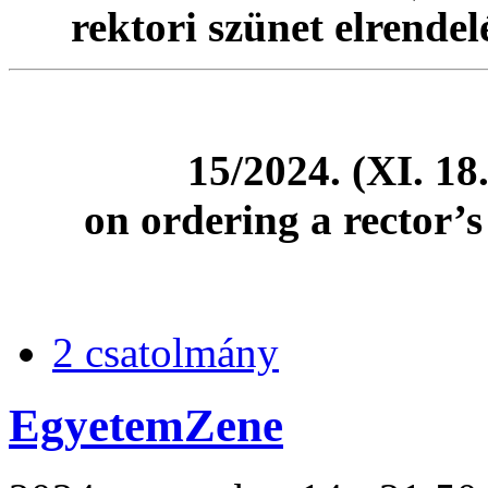
rektori szünet elrende
15/2024. (XI. 18
on ordering a rector’
2 csatolmány
EgyetemZene