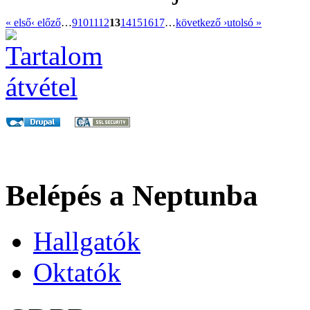
« első
‹ előző
…
9
10
11
12
13
14
15
16
17
…
következő ›
utolsó »
Belépés a Neptunba
Hallgatók
Oktatók