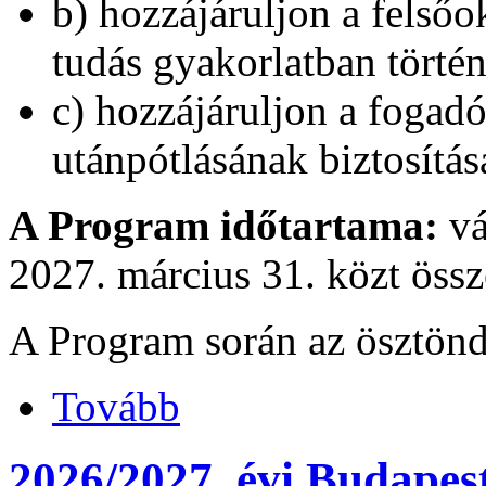
b) hozzájáruljon a felsőo
tudás gyakorlatban törté
c) hozzájáruljon a fogad
utánpótlásának biztosítás
A Program időtartama:
vá
2027. március 31. közt öss
A Program során az ösztönd
Tovább
2026/2027. évi Budape