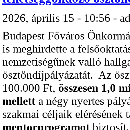
2026, április 15 - 10:56 - 
Budapest Főváros Önkormán
is meghirdette a felsőoktat
nemzetiségűnek valló hallg
ösztöndíjpályázatát. Az ösz
100.000 Ft,
összesen 1,0 m
mellett
a négy nyertes pály
szakmai céljaik elérésének 
mentorprogramot
biztosít.