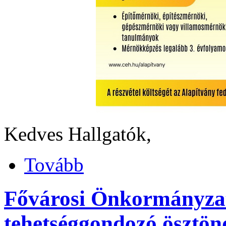
Kedves Hallgatók,
Tovább
Fővárosi Önkormányzat 
tehetséggondozó ösztön