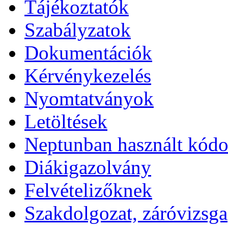
Tájékoztatók
Szabályzatok
Dokumentációk
Kérvénykezelés
Nyomtatványok
Letöltések
Neptunban használt kód
Diákigazolvány
Felvételizőknek
Szakdolgozat, záróvizsga