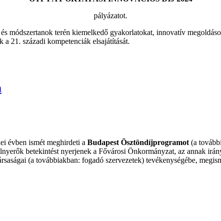
pályázatot.
zök és módszertanok terén kiemelkedő gyakorlatokat, innovatív megoldás
 a 21. századi kompetenciák elsajátítását.
m
i évben ismét meghirdeti a
Budapest Ösztöndíjprogramot
(a tovább
elnyerők betekintést nyerjenek a Fővárosi Önkormányzat, az annak irányít
ársaságai (a továbbiakban: fogadó szervezetek) tevékenységébe, megisme