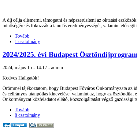
A díj célja elismerni, támogatni és népszerűsíteni az oktatási eszkö
minőségére és fokozzák a tanulás eredményességét, valamint elősegítik
Tovább
1 csatolmány
2024/2025. évi Budapest Ösztöndíjprogra
2024, május 15 - 14:17 - admin
Kedves Hallgatók!
Örömmel tájékoztatom, hogy Budapest Főváros Önkormányzata az ide
és célirányos utánpótlás kinevelése, valamint az, hogy az ösztöndíjat 
Önkormányzat közfeladatot ellátó, közszolgáltatást végző gazdasági t
Tovább
8 csatolmány