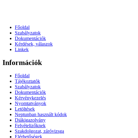
Főoldal
Szabályzatok
Dokumentációk
Kérdések, válaszok
Linkek
Információk
Főoldal
Tájékoztatók
Szabályzatok
Dokumentációk
Kérvénykezelés
Nyomtatványok
Letöltések
Neptunban használt kódok
Diákigazolvány
Felvételizőknek
Szakdolgozat, záróvizsga
Elérhetőségek