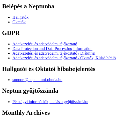
Belépés a Neptunba
Hallgatók
Oktatók
GDPR
Adatkezelési és adatvédelmi tájékoztató
Data Protection and Data Processing Information
Adatkezelési és adatvédelmi tájékoztató / Diákhitel
Adatkezelési és adatvédelmi tájékoztató / Oktatók, Külső bírál
Hallgatói és Oktatói hibabejelentés
support@neptun.uni-obuda.hu
Neptun gyűjtőszámla
Pénzügyi információk, utalás a gyűjtőszámlára
Monthly Archives