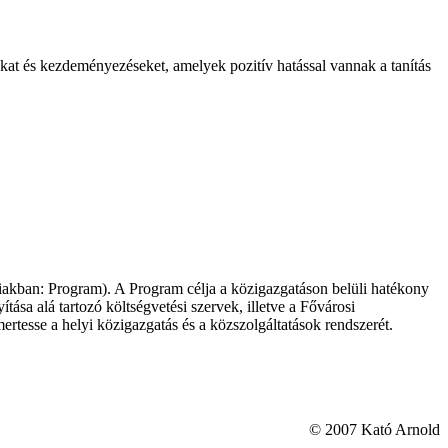
okat és kezdeményezéseket, amelyek pozitív hatással vannak a tanítás
iakban: Program). A Program célja a közigazgatáson belüli hatékony
ása alá tartozó költségvetési szervek, illetve a Fővárosi
rtesse a helyi közigazgatás és a közszolgáltatások rendszerét.
© 2007 Kató Arnold