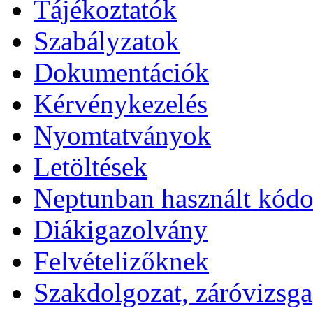
Tájékoztatók
Szabályzatok
Dokumentációk
Kérvénykezelés
Nyomtatványok
Letöltések
Neptunban használt kód
Diákigazolvány
Felvételizőknek
Szakdolgozat, záróvizsga