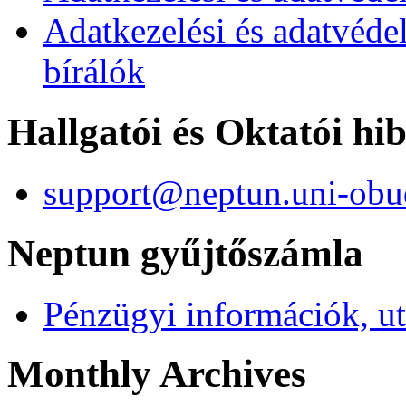
Adatkezelési és adatvéde
bírálók
Hallgatói és Oktatói hi
support@neptun.uni-obu
Neptun gyűjtőszámla
Pénzügyi információk, ut
Monthly Archives