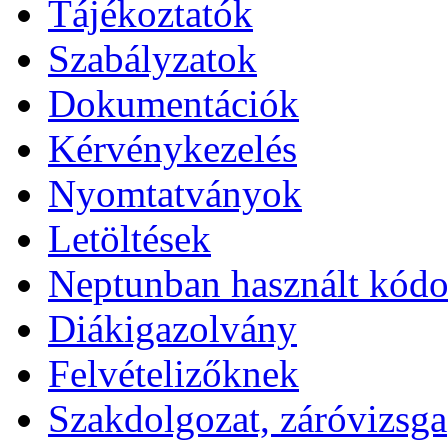
Tájékoztatók
Szabályzatok
Dokumentációk
Kérvénykezelés
Nyomtatványok
Letöltések
Neptunban használt kód
Diákigazolvány
Felvételizőknek
Szakdolgozat, záróvizsga