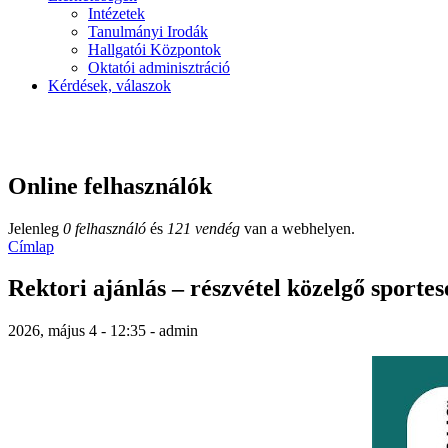
Intézetek
Tanulmányi Irodák
Hallgatói Központok
Oktatói adminisztráció
Kérdések, válaszok
Online felhasználók
Jelenleg
0 felhasználó
és
121 vendég
van a webhelyen.
Címlap
Rektori ajánlás – részvétel közelgő sport
2026, május 4 - 12:35 - admin