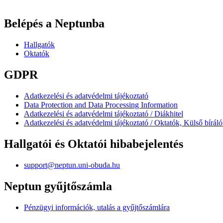
Belépés a Neptunba
Hallgatók
Oktatók
GDPR
Adatkezelési és adatvédelmi tájékoztató
Data Protection and Data Processing Information
Adatkezelési és adatvédelmi tájékoztató / Diákhitel
Adatkezelési és adatvédelmi tájékoztató / Oktatók, Külső bírál
Hallgatói és Oktatói hibabejelentés
support@neptun.uni-obuda.hu
Neptun gyűjtőszámla
Pénzügyi információk, utalás a gyűjtőszámlára