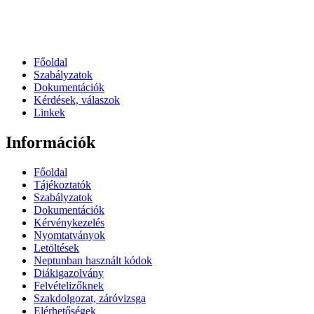
Főoldal
Szabályzatok
Dokumentációk
Kérdések, válaszok
Linkek
Információk
Főoldal
Tájékoztatók
Szabályzatok
Dokumentációk
Kérvénykezelés
Nyomtatványok
Letöltések
Neptunban használt kódok
Diákigazolvány
Felvételizőknek
Szakdolgozat, záróvizsga
Elérhetőségek