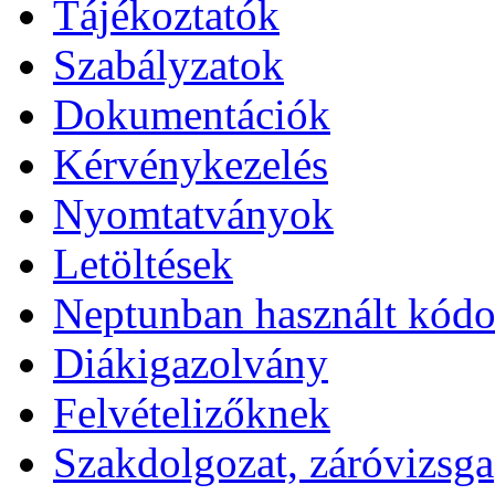
Tájékoztatók
Szabályzatok
Dokumentációk
Kérvénykezelés
Nyomtatványok
Letöltések
Neptunban használt kód
Diákigazolvány
Felvételizőknek
Szakdolgozat, záróvizsga