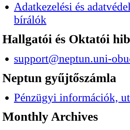
Adatkezelési és adatvéde
bírálók
Hallgatói és Oktatói hi
support@neptun.uni-obu
Neptun gyűjtőszámla
Pénzügyi információk, ut
Monthly Archives