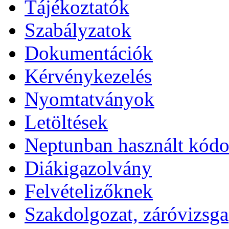
Tájékoztatók
Szabályzatok
Dokumentációk
Kérvénykezelés
Nyomtatványok
Letöltések
Neptunban használt kód
Diákigazolvány
Felvételizőknek
Szakdolgozat, záróvizsga