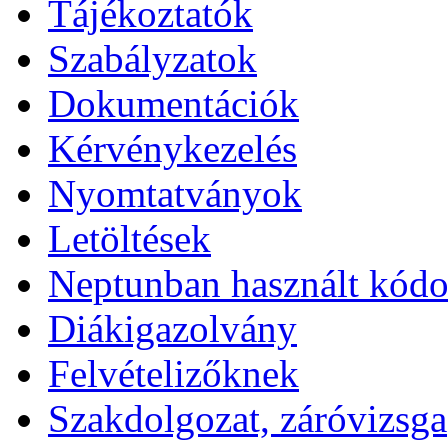
Tájékoztatók
Szabályzatok
Dokumentációk
Kérvénykezelés
Nyomtatványok
Letöltések
Neptunban használt kód
Diákigazolvány
Felvételizőknek
Szakdolgozat, záróvizsga