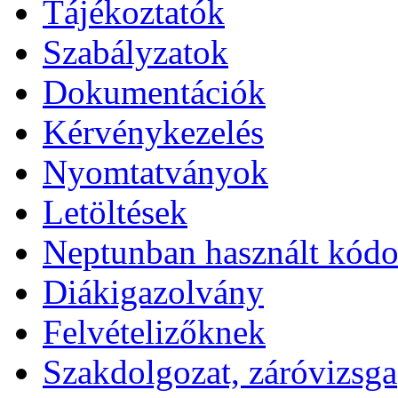
Tájékoztatók
Szabályzatok
Dokumentációk
Kérvénykezelés
Nyomtatványok
Letöltések
Neptunban használt kód
Diákigazolvány
Felvételizőknek
Szakdolgozat, záróvizsga