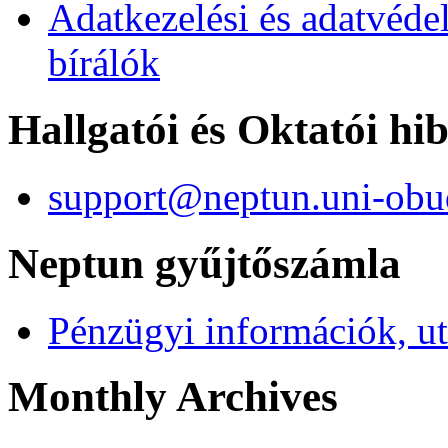
Adatkezelési és adatvéde
bírálók
Hallgatói és Oktatói hi
support@neptun.uni-obu
Neptun gyűjtőszámla
Pénzügyi információk, ut
Monthly Archives