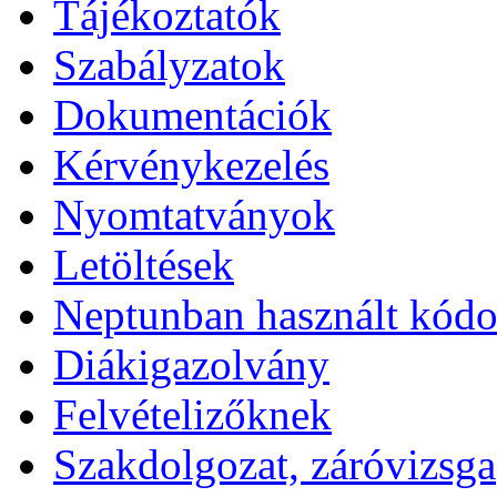
Tájékoztatók
Szabályzatok
Dokumentációk
Kérvénykezelés
Nyomtatványok
Letöltések
Neptunban használt kód
Diákigazolvány
Felvételizőknek
Szakdolgozat, záróvizsga