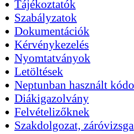
Tájékoztatók
Szabályzatok
Dokumentációk
Kérvénykezelés
Nyomtatványok
Letöltések
Neptunban használt kód
Diákigazolvány
Felvételizőknek
Szakdolgozat, záróvizsga