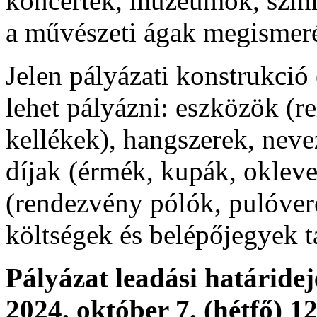
koncertek, múzeumok, szín
a művészeti ágak megismer
Jelen pályázati konstrukció
lehet pályázni: eszközök (
kellékek), hangszerek, nevez
díjak (érmék, kupák, okleve
(rendezvény pólók, pulóverek
költségek és belépőjegyek 
Pályázat leadási határidej
2024. október 7. (hétfő) 1