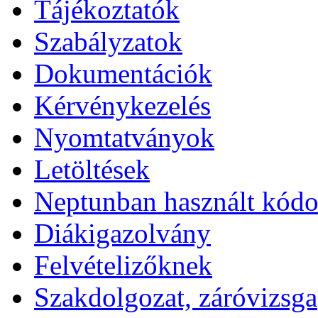
Tájékoztatók
Szabályzatok
Dokumentációk
Kérvénykezelés
Nyomtatványok
Letöltések
Neptunban használt kód
Diákigazolvány
Felvételizőknek
Szakdolgozat, záróvizsga