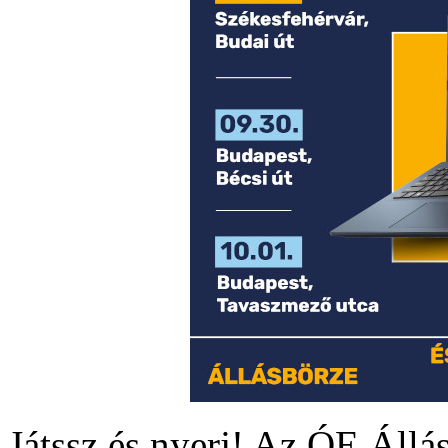
Játssz és nyerj! Az ÓE Áll