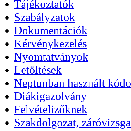
Tájékoztatók
Szabályzatok
Dokumentációk
Kérvénykezelés
Nyomtatványok
Letöltések
Neptunban használt kód
Diákigazolvány
Felvételizőknek
Szakdolgozat, záróvizsga