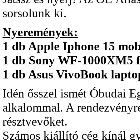
sorsolunk ki.
Nyeremények:
1 db Apple Iphone 15 mobi
1 db Sony WF-1000XM5 fü
1 db Asus VivoBook lapto
Idén ősszel ismét Óbudai E
alkalommal. A rendezvényre
résztvevőket.
Számos kiállító cég kínál g