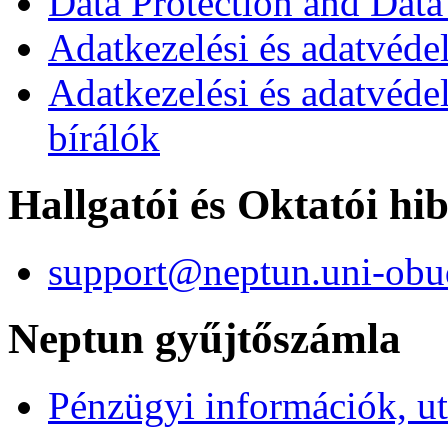
Data Protection and Data
Adatkezelési és adatvédel
Adatkezelési és adatvéde
bírálók
Hallgatói és Oktatói hi
support@neptun.uni-obu
Neptun gyűjtőszámla
Pénzügyi információk, ut