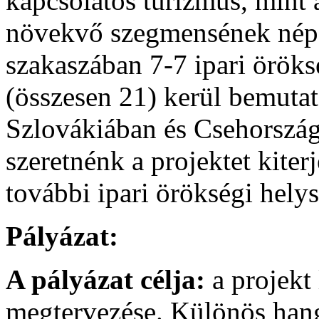
kapcsolatos turizmus, mint a
növekvő szegmensének népsz
szakaszában 7-7 ipari örök
(összesen 21) kerül bemuta
Szlovákiában és Csehorszá
szeretnénk a projektet kiter
további ipari örökségi helys
Pályázat:
A pályázat célja:
a projekt 
megtervezése. Különös hang