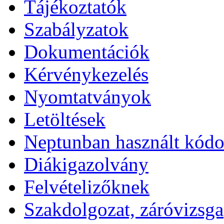
Tájékoztatók
Szabályzatok
Dokumentációk
Kérvénykezelés
Nyomtatványok
Letöltések
Neptunban használt kód
Diákigazolvány
Felvételizőknek
Szakdolgozat, záróvizsga