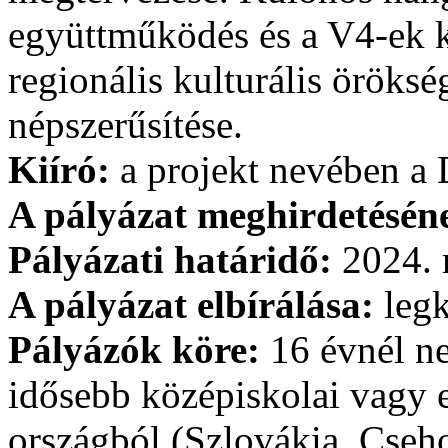
együttműködés és a V4-ek k
regionális kulturális öröksé
népszerűsítése.
Kiíró:
a projekt nevében a 
A pályázat meghirdetésén
Pályázati határidő:
2024. 
A pályázat elbírálása:
legk
Pályázók köre:
16 évnél ne
idősebb középiskolai vagy 
országból (Szlovákia, Cseh