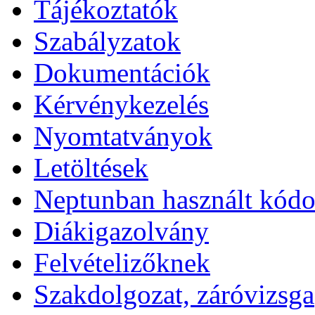
Tájékoztatók
Szabályzatok
Dokumentációk
Kérvénykezelés
Nyomtatványok
Letöltések
Neptunban használt kód
Diákigazolvány
Felvételizőknek
Szakdolgozat, záróvizsga