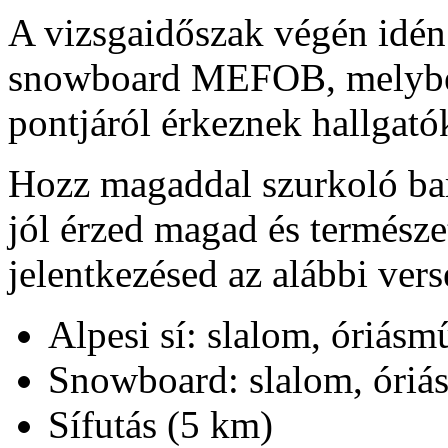
A vizsgaidőszak végén idén 
snowboard MEFOB, melybe 
pontjáról érkeznek hallgatók
Hozz magaddal szurkoló bará
jól érzed magad és természet
jelentkezésed az alábbi ve
Alpesi sí: slalom, óriásmű
Snowboard: slalom, óriás
Sífutás (5 km)