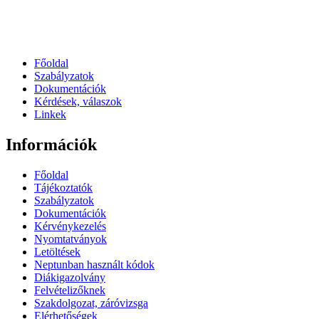
Főoldal
Szabályzatok
Dokumentációk
Kérdések, válaszok
Linkek
Információk
Főoldal
Tájékoztatók
Szabályzatok
Dokumentációk
Kérvénykezelés
Nyomtatványok
Letöltések
Neptunban használt kódok
Diákigazolvány
Felvételizőknek
Szakdolgozat, záróvizsga
Elérhetőségek