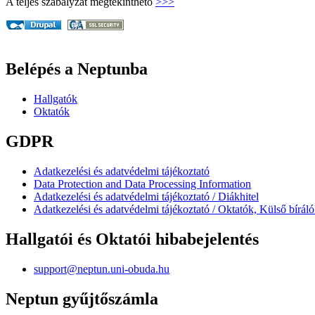
A teljes szabályzat megtekinthető
>>>
Belépés a Neptunba
Hallgatók
Oktatók
GDPR
Adatkezelési és adatvédelmi tájékoztató
Data Protection and Data Processing Information
Adatkezelési és adatvédelmi tájékoztató / Diákhitel
Adatkezelési és adatvédelmi tájékoztató / Oktatók, Külső bírál
Hallgatói és Oktatói hibabejelentés
support@neptun.uni-obuda.hu
Neptun gyűjtőszámla