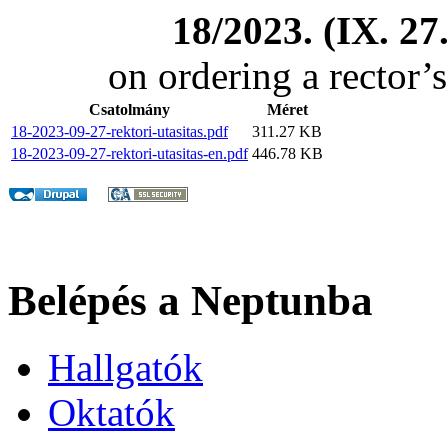
18/2023. (IX. 27
on ordering a rector’
Csatolmány
Méret
18-2023-09-27-rektori-utasitas.pdf
311.27 KB
18-2023-09-27-rektori-utasitas-en.pdf
446.78 KB
Belépés a Neptunba
Hallgatók
Oktatók