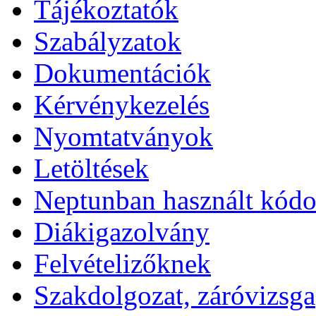
Tájékoztatók
Szabályzatok
Dokumentációk
Kérvénykezelés
Nyomtatványok
Letöltések
Neptunban használt kód
Diákigazolvány
Felvételizőknek
Szakdolgozat, záróvizsga