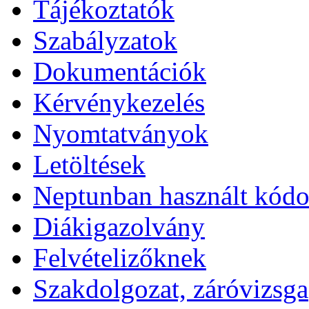
Tájékoztatók
Szabályzatok
Dokumentációk
Kérvénykezelés
Nyomtatványok
Letöltések
Neptunban használt kód
Diákigazolvány
Felvételizőknek
Szakdolgozat, záróvizsga