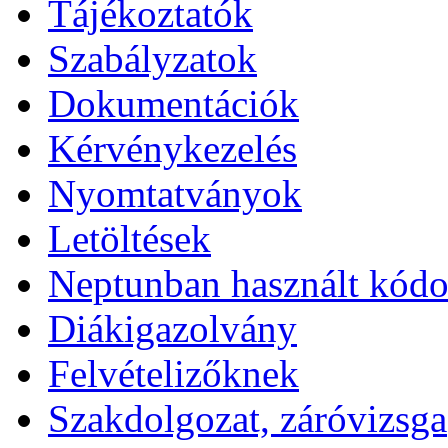
Tájékoztatók
Szabályzatok
Dokumentációk
Kérvénykezelés
Nyomtatványok
Letöltések
Neptunban használt kód
Diákigazolvány
Felvételizőknek
Szakdolgozat, záróvizsga