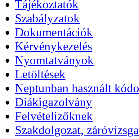
Tájékoztatók
Szabályzatok
Dokumentációk
Kérvénykezelés
Nyomtatványok
Letöltések
Neptunban használt kód
Diákigazolvány
Felvételizőknek
Szakdolgozat, záróvizsga