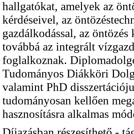
hallgatókat, amelyek az öntö
kérdéseivel, az öntözéstechn
gazdálkodással, az öntözés
továbbá az integrált vízgazd
foglalkoznak. Diplomadolgo
Tudományos Diákköri Dolg
valamint PhD disszertációj
tudományosan kellően mega
hasznosításra alkalmas módo
Díjazásban részesíthető - t