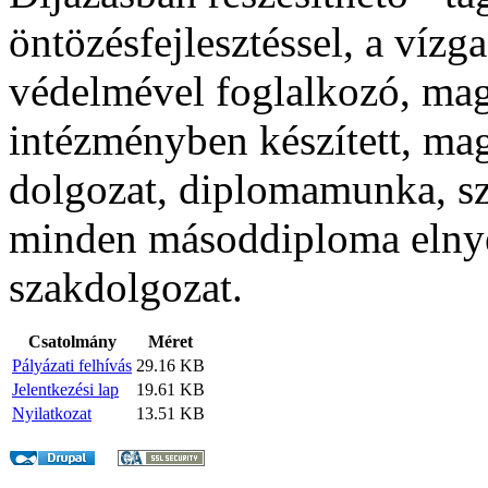
öntözésfejlesztéssel, a vízg
védelmével foglalkozó, magy
intézményben készített, ma
dolgozat, diplomamunka, s
minden másoddiploma elnye
szakdolgozat.
Csatolmány
Méret
Pályázati felhívás
29.16 KB
Jelentkezési lap
19.61 KB
Nyilatkozat
13.51 KB