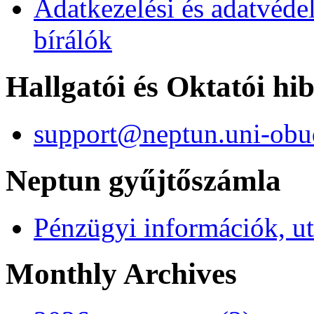
Adatkezelési és adatvéde
bírálók
Hallgatói és Oktatói hi
support@neptun.uni-obu
Neptun gyűjtőszámla
Pénzügyi információk, ut
Monthly Archives