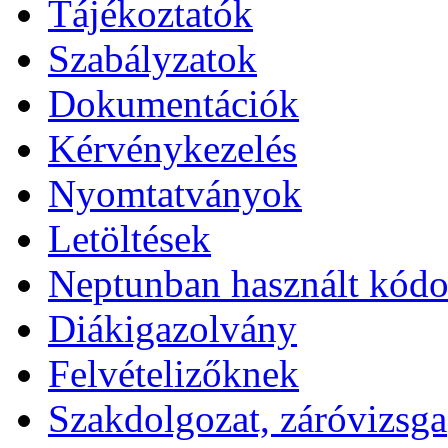
Tájékoztatók
Szabályzatok
Dokumentációk
Kérvénykezelés
Nyomtatványok
Letöltések
Neptunban használt kód
Diákigazolvány
Felvételizőknek
Szakdolgozat, záróvizsga