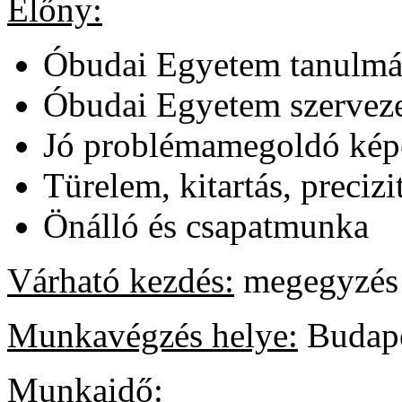
Előny:
Óbudai Egyetem tanulmán
Óbudai Egyetem szervezet
Jó problémamegoldó kép
Türelem, kitartás, precizi
Önálló és csapatmunka
Várható kezdés:
megegyzés 
Munkavégzés helye:
Budape
Munkaidő: