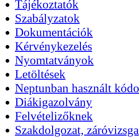
Tájékoztatók
Szabályzatok
Dokumentációk
Kérvénykezelés
Nyomtatványok
Letöltések
Neptunban használt kód
Diákigazolvány
Felvételizőknek
Szakdolgozat, záróvizsga