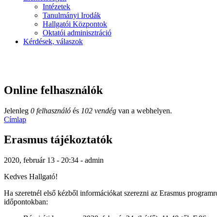
Intézetek
Tanulmányi Irodák
Hallgatói Központok
Oktatói adminisztráció
Kérdések, válaszok
Online felhasználók
Jelenleg
0 felhasználó
és
102 vendég
van a webhelyen.
Címlap
Erasmus tájékoztatók
2020, február 13 - 20:34 - admin
Kedves Hallgató!
Ha szeretnél első kézből információkat szerezni az Erasmus programról,
időpontokban: