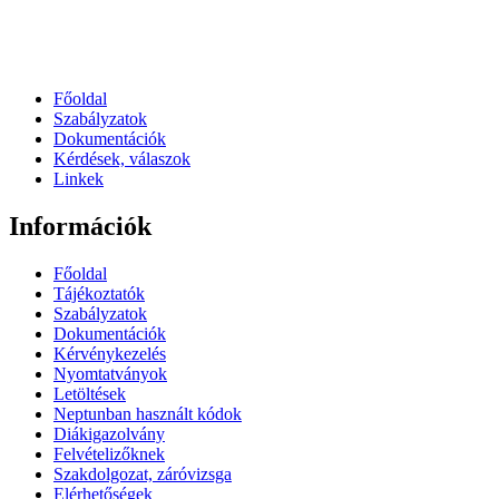
Főoldal
Szabályzatok
Dokumentációk
Kérdések, válaszok
Linkek
Információk
Főoldal
Tájékoztatók
Szabályzatok
Dokumentációk
Kérvénykezelés
Nyomtatványok
Letöltések
Neptunban használt kódok
Diákigazolvány
Felvételizőknek
Szakdolgozat, záróvizsga
Elérhetőségek