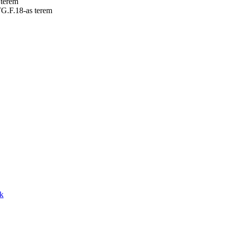
 terem
TG.F.18-as terem
ók