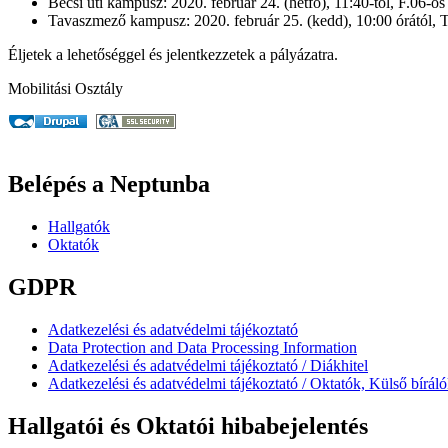
Bécsi úti kampusz: 2020. február 24. (hétfő), 11:40-től, F.06-os
Tavaszmező kampusz: 2020. február 25. (kedd), 10:00 órától, 
Éljetek a lehetőséggel és jelentkezzetek a pályázatra.
Mobilitási Osztály
Belépés a Neptunba
Hallgatók
Oktatók
GDPR
Adatkezelési és adatvédelmi tájékoztató
Data Protection and Data Processing Information
Adatkezelési és adatvédelmi tájékoztató / Diákhitel
Adatkezelési és adatvédelmi tájékoztató / Oktatók, Külső bírál
Hallgatói és Oktatói hibabejelentés