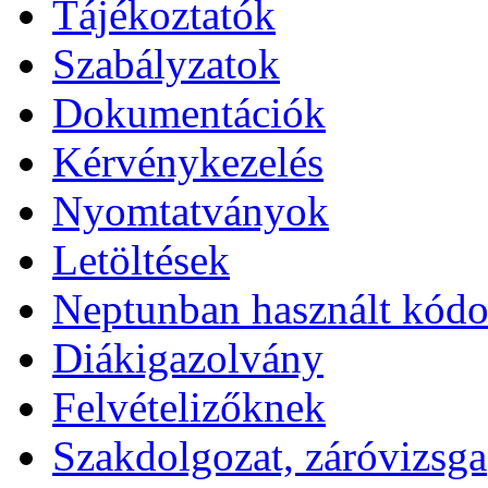
Tájékoztatók
Szabályzatok
Dokumentációk
Kérvénykezelés
Nyomtatványok
Letöltések
Neptunban használt kód
Diákigazolvány
Felvételizőknek
Szakdolgozat, záróvizsga