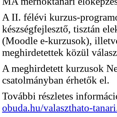
MA mérnöktanári előképzés
A II. félévi kurzus-programo
készségfejlesztő, tisztán ele
(Moodle e-kurzusok), illet
meghirdetettek közül válasz
A meghirdetett kurzusok Nep
csatolmányban érhetők el.
További részletes informác
obuda.hu/valaszthato-tanar