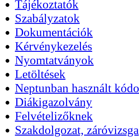
Tájékoztatók
Szabályzatok
Dokumentációk
Kérvénykezelés
Nyomtatványok
Letöltések
Neptunban használt kód
Diákigazolvány
Felvételizőknek
Szakdolgozat, záróvizsga