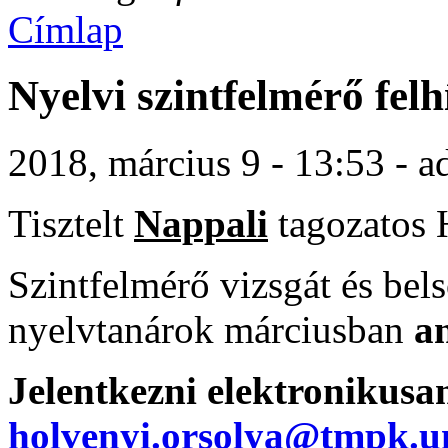
Címlap
Nyelvi szintfelmérő felh
2018, március 9 - 13:53 - 
Tisztelt
Nappali
tagozatos 
Szintfelmérő vizsgát és bels
nyelvtanárok márciusban
a
Jelentkezni elektronikusan
holvenyi.orsolya@tmpk.u