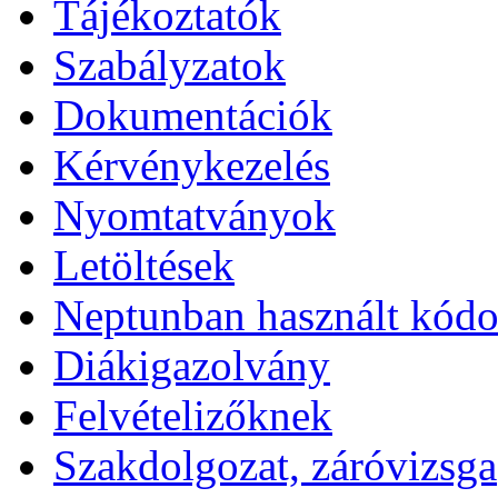
Tájékoztatók
Szabályzatok
Dokumentációk
Kérvénykezelés
Nyomtatványok
Letöltések
Neptunban használt kód
Diákigazolvány
Felvételizőknek
Szakdolgozat, záróvizsga