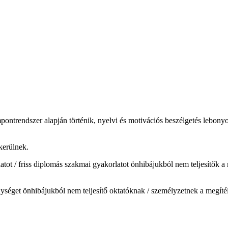
pontrendszer alapján történik, nyelvi és motivációs beszélgetés lebony
kerülnek.
tot / friss diplomás szakmai gyakorlatot önhibájukból nem teljesítők a m
nységet önhibájukból nem teljesítő oktatóknak / személyzetnek a megítélt