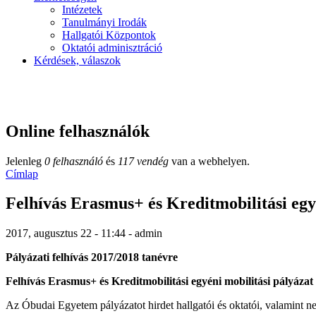
Intézetek
Tanulmányi Irodák
Hallgatói Központok
Oktatói adminisztráció
Kérdések, válaszok
Online felhasználók
Jelenleg
0 felhasználó
és
117 vendég
van a webhelyen.
Címlap
Felhívás Erasmus+ és Kreditmobilitási egy
2017, augusztus 22 - 11:44 - admin
Pályázati felhívás 2017/2018 tanévre
Felhívás Erasmus+ és Kreditmobilitási egyéni mobilitási pályáza
Az Óbudai Egyetem pályázatot hirdet hallgatói és oktatói, valamint 