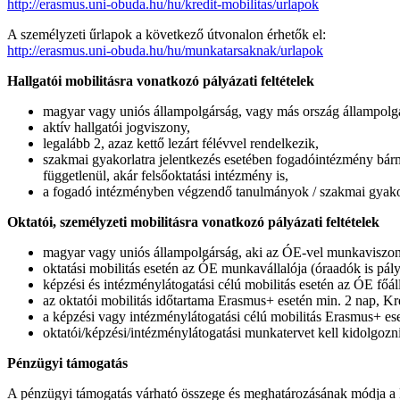
http://erasmus.uni-obuda.hu/hu/kredit-mobilitas/urlapok
A személyzeti űrlapok a következő útvonalon érhetők el:
http://erasmus.uni-obuda.hu/hu/munkatarsaknak/urlapok
Hallgatói mobilitásra vonatkozó pályázati feltételek
magyar vagy uniós állampolgárság, vagy más ország állampolgá
aktív hallgatói jogviszony,
legalább 2, azaz kettő lezárt félévvel rendelkezik,
szakmai gyakorlatra jelentkezés esetében fogadóintézmény bárm
függetlenül, akár felsőoktatási intézmény is,
a fogadó intézményben végzendő tanulmányok / szakmai gyakor
Oktatói, személyzeti mobilitásra vonatkozó pályázati feltételek
magyar vagy uniós állampolgárság, aki az ÓE-vel munkaviszon
oktatási mobilitás esetén az ÓE munkavállalója (óraadók is pál
képzési és intézménylátogatási célú mobilitás esetén az ÓE főá
az oktatói mobilitás időtartama Erasmus+ esetén min. 2 nap, Kred
a képzési vagy intézménylátogatási célú mobilitás Erasmus+ es
oktatói/képzési/intézménylátogatási munkatervet kell kidolgozni
Pénzügyi támogatás
A pénzügyi támogatás várható összege és meghatározásának módja a 