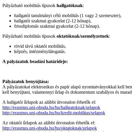
Pályázható mobilitás típusok
hallgatóknak
:
hallgatói tanulmányi célú mobilitás (1 vagy 2 szemeszter),
hallgatói szakmai gyakorlat (2-12 hónap),
frissdiplomás szakmai gyakorlat (2-12 hónap).
Pályázható mobilitás típusok
oktatóknak/személyzetnek
:
rövid távú oktatói mobilitás,
képzés, intézménylátogatás.
A pályázatok beadási határideje:
Pályázatok benyújtása:
A pályázatokat elektronikus és papír alapú nyomtatványokkal kell ben
kell benyújtani, valamennyi űrlap és dokumentum szabályos és maradé
A hallgatói űrlapok az alábbi útvonalon érhetők el:
http://erasmus.uni-obuda.hu/hu/hallgatoknak/urlapok
http://erasmus.uni-obuda.hu/hu/kredit-mobilitas/urlapok
Az oktatói űrlapok az alábbi útvonalon érhetők el:
http://erasmus.uni-obuda.hu/hu/oktatoknak/urlapok