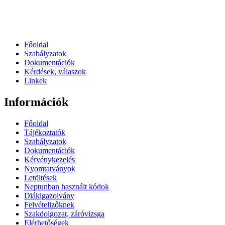
Főoldal
Szabályzatok
Dokumentációk
Kérdések, válaszok
Linkek
Információk
Főoldal
Tájékoztatók
Szabályzatok
Dokumentációk
Kérvénykezelés
Nyomtatványok
Letöltések
Neptunban használt kódok
Diákigazolvány
Felvételizőknek
Szakdolgozat, záróvizsga
Elérhetőségek