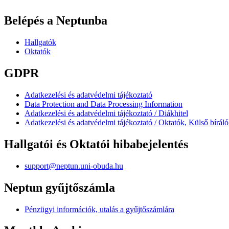
Belépés a Neptunba
Hallgatók
Oktatók
GDPR
Adatkezelési és adatvédelmi tájékoztató
Data Protection and Data Processing Information
Adatkezelési és adatvédelmi tájékoztató / Diákhitel
Adatkezelési és adatvédelmi tájékoztató / Oktatók, Külső bírál
Hallgatói és Oktatói hibabejelentés
support@neptun.uni-obuda.hu
Neptun gyűjtőszámla
Pénzügyi információk, utalás a gyűjtőszámlára