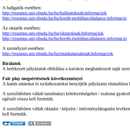
A hallgatók esetében:
http://erasmus.uni-obuda.hu/hu/hallgatoknak/informaciok
http://erasmus.uni-obuda.hu/hu/kredit-mobilitas/altalanos-informacio
Az oktatók esetében:
http://erasmus.uni-obuda.hu/hu/oktatoknak/informaciok
http://erasmus.uni-obuda.hu/hu/kredit-mobilitas/altalanos-informacio
A személyzet esetében:
http://erasmus.uni-obuda.hu/hu/munkatarsaknak/informaciok
Bírálatok
A beérkezett pályázatok elbírálása a karokon meghatározott saját szem
Fair play megsértésének következményei
A hamis adatokat és nyilatkozatokat benyújtók pályázatai elutasításra 
A szerződésben vállalt tanulmányi kötelezettségeket / szakmai gyakorla
egészét vissza kell fizetniük.
A szerződésben vállalt oktatási / képzési / intézménylátogatási tevéke
kell fizetniük.