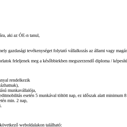
ra, aki az ÓE-n tanul,
ely gazdasági tevékenységet folytató vállalkozás az állami vagy magáns
latok feleljenek meg a későbbiekben megszerzendő diploma / képesíté
nyal rendelkezik
yázhatnak),
llású munkavállalója,
itmobilitás esetén 5 munkával töltött nap, ez időszak alatt minimum 8 ó
etén min. 2 nap,
.
következő weboldalakon található: