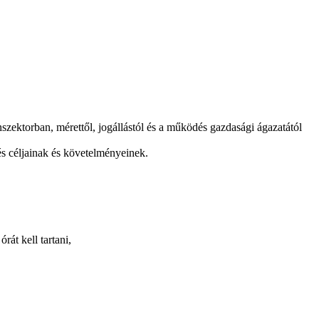
zektorban, mérettől, jogállástól és a működés gazdasági ágazatától
s céljainak és követelményeinek.
rát kell tartani,