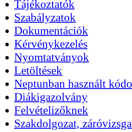
Tájékoztatók
Szabályzatok
Dokumentációk
Kérvénykezelés
Nyomtatványok
Letöltések
Neptunban használt kód
Diákigazolvány
Felvételizőknek
Szakdolgozat, záróvizsga