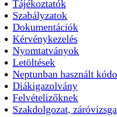
Tájékoztatók
Szabályzatok
Dokumentációk
Kérvénykezelés
Nyomtatványok
Letöltések
Neptunban használt kód
Diákigazolvány
Felvételizőknek
Szakdolgozat, záróvizsga