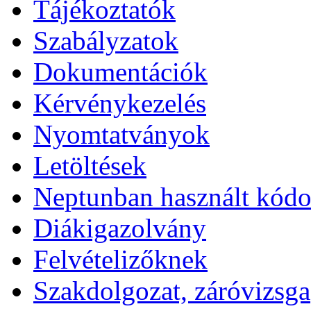
Tájékoztatók
Szabályzatok
Dokumentációk
Kérvénykezelés
Nyomtatványok
Letöltések
Neptunban használt kód
Diákigazolvány
Felvételizőknek
Szakdolgozat, záróvizsga